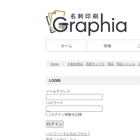
ホーム
特徴
Home
お勧め商品
,
両面モノクロ
,
商品
,
商品ジャンル
,
LOGIN
メールアドレス
パスワード
ログイン情報を記憶
パスワードをお忘れですか ?
新規ご入会はこちら