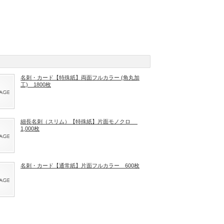
名刺・カード【特殊紙】両面フルカラー (角丸加
工) 1800枚
細長名刺（スリム）【特殊紙】片面モノクロ
1,000枚
名刺・カード【通常紙】片面フルカラー 600枚