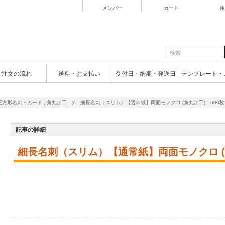
メンバー
カート
用
ご注文の流れ
送料・お支払い
受付日・納期・発送日
テンプレート・
正方形名刺・カード
,
角丸加工
細長名刺（スリム）【通常紙】両面モノクロ (角丸加工) 600枚
記事の詳細
細長名刺（スリム）【通常紙】両面モノクロ (角