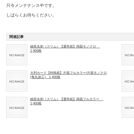
只今メンテナンス中です。
しばらくお待ちください。
関連記事
細長名刺（スリム）【通常紙】両面モノクロ
1,400枚
大判カード【特殊紙】片面フルカラー/片面モノクロ
(角丸加工) 1,400枚
細長名刺（スリム）【通常紙】両面フルカラー
1,400枚