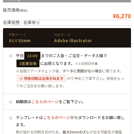
販売価格
(税込)
¥6,270
在庫状態 : 在庫有り
印刷サイズ
対応データ
91×55mm
Adobe Illustrator
平日
までのご入金・ご注文・データ入稿で
13:00
に出荷となります。
3営業日後
※土日祝日休業
※当店でデータチェック後、
データに問題がない場合
に限ります。
※ 特急印刷は出来かねます
ので予めご了承下さい。余裕をもっ
てのご注文をお願い致します。
納期表は
こちらのページ
をご覧下さい。
テンプレートは
こちらのページ
からダウンロードをお願い致し
ます。
熱が加わる印刷方式のため、
最大3mmのズレ
が出る可能性が御座