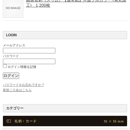
細長名刺（スリム）【通常紙】片面フルカラー (角丸加
工) 1,200枚
LOGIN
メールアドレス
パスワード
ログイン情報を記憶
パスワードをお忘れですか ?
新規ご入会はこちら
カテゴリー
名刺・カード
91 × 55 mm