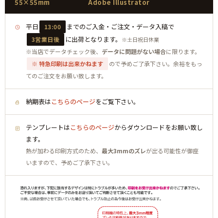
55×55mm
Adobe Illustrator
平日
までのご入金・ご注文・データ入稿で
13:00
に出荷となります。
3営業日後
※土日祝日休業
※当店でデータチェック後、
データに問題がない場合
に限ります。
※ 特急印刷は出来かねます
ので予めご了承下さい。余裕をもっ
てのご注文をお願い致します。
納期表は
こちらのページ
をご覧下さい。
テンプレートは
こちらのページ
からダウンロードをお願い致し
ます。
熱が加わる印刷方式のため、
最大3mmのズレ
が出る可能性が御座
いますので、予めご了承下さい。