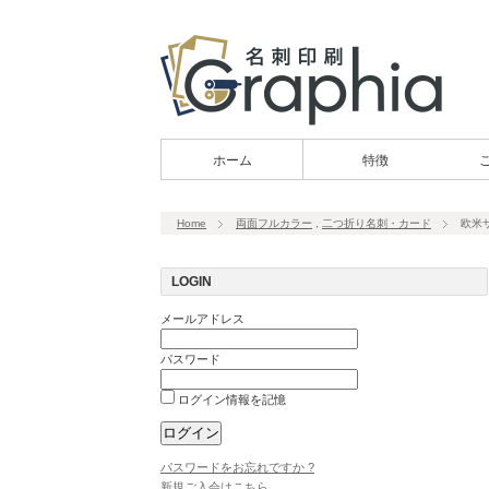
ホーム
特徴
Home
両面フルカラー
,
二つ折り名刺・カード
欧米
LOGIN
メールアドレス
パスワード
ログイン情報を記憶
パスワードをお忘れですか ?
新規ご入会はこちら