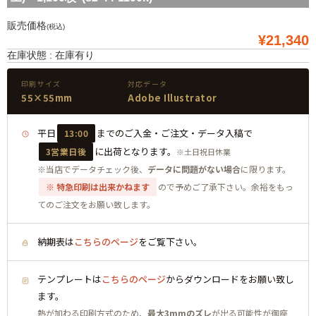
販売価格
(税込)
¥21,340
在庫状態 : 在庫有り
印刷サイズ
対応データ
55×55mm
Adobe Illustrator
平日
までのご入金・ご注文・データ入稿で
13:00
に出荷となります。
3営業日後
※土日祝日休業
※当店でデータチェック後、
データに問題がない場合
に限ります。
※ 特急印刷は出来かねます
ので予めご了承下さい。余裕をもっ
てのご注文をお願い致します。
納期表は
こちらのページ
をご覧下さい。
テンプレートは
こちらのページ
からダウンロードをお願い致し
ます。
熱が加わる印刷方式のため、
最大3mmのズレ
が出る可能性が御座