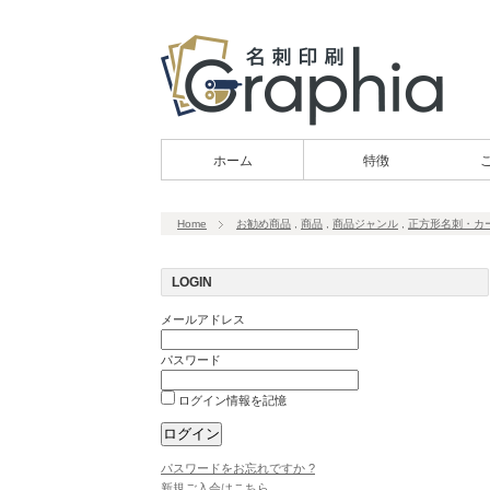
ホーム
特徴
Home
お勧め商品
,
商品
,
商品ジャンル
,
正方形名刺・カ
LOGIN
メールアドレス
パスワード
ログイン情報を記憶
パスワードをお忘れですか ?
新規ご入会はこちら