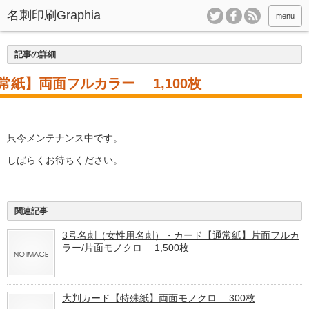
menu
記事の詳細
紙】両面フルカラー 1,100枚
只今メンテナンス中です。
しばらくお待ちください。
関連記事
3号名刺（女性用名刺）・カード【通常紙】片面フルカ
ラー/片面モノクロ 1,500枚
大判カード【特殊紙】両面モノクロ 300枚