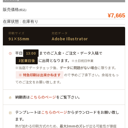
販売価格
(税込)
¥7,665
在庫状態 : 在庫有り
印刷サイズ
対応データ
91×55mm
Adobe Illustrator
平日
までのご入金・ご注文・データ入稿で
13:00
に出荷となります。
3営業日後
※土日祝日休業
※当店でデータチェック後、
データに問題がない場合
に限ります。
※ 特急印刷は出来かねます
ので予めご了承下さい。余裕をもっ
てのご注文をお願い致します。
納期表は
こちらのページ
をご覧下さい。
テンプレートは
こちらのページ
からダウンロードをお願い致し
ます。
熱が加わる印刷方式のため、
最大3mmのズレ
が出る可能性が御座