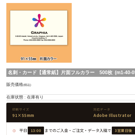
名刺・カード【通常紙】片面フルカラー 500枚 (m1-40-05
販売価格
(税込)
在庫状態 : 在庫有り
印刷サイズ
対応データ
91×55mm
Adobe Illustrator
平日
までのご入金・ご注文・データ入稿で
13:00
3営業日後