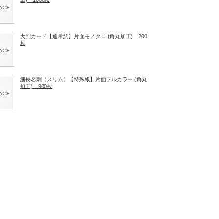
大判カード【通常紙】片面モノクロ (角丸加工) 200
枚
細長名刺（スリム）【特殊紙】片面フルカラー (角丸
加工) 900枚