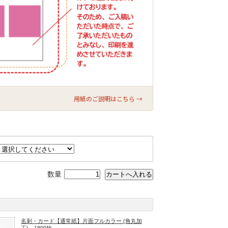
用紙のご説明はこちら →
数量
名刺・カード【通常紙】片面フルカラー (角丸加
工) 1800枚