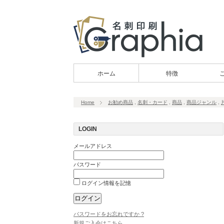
ホーム
特徴
Home
お勧め商品
,
名刺・カード
,
商品
,
商品ジャンル
,
LOGIN
メールアドレス
パスワード
ログイン情報を記憶
パスワードをお忘れですか ?
新規ご入会はこちら