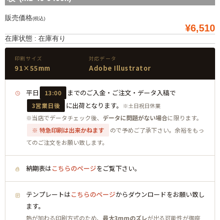
販売価格
(税込)
¥6,510
在庫状態 : 在庫有り
印刷サイズ
対応データ
91×55mm
Adobe Illustrator
平日
までのご入金・ご注文・データ入稿で
13:00
に出荷となります。
3営業日後
※土日祝日休業
※当店でデータチェック後、
データに問題がない場合
に限ります。
※ 特急印刷は出来かねます
ので予めご了承下さい。余裕をもっ
てのご注文をお願い致します。
納期表は
こちらのページ
をご覧下さい。
テンプレートは
こちらのページ
からダウンロードをお願い致し
ます。
熱が加わる印刷方式のため、
最大3mmのズレ
が出る可能性が御座