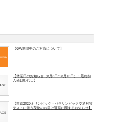
【GW期間中のご対応について】
【休業日のお知らせ（8月8日〜8月16日）：最終御
入稿日8月3日】
【東京2020オリンピック・パラリンピック交通対策
テストに伴う荷物のお届け遅延に関するお知らせ】