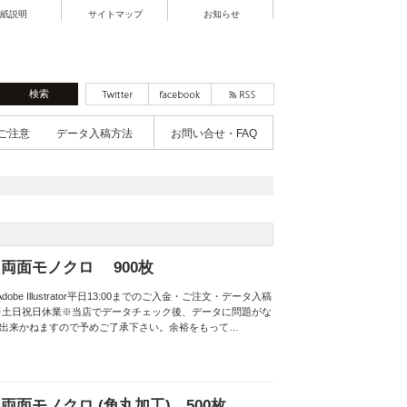
紙説明
サイトマップ
お知らせ
ご注意
データ入稿方法
お問い合せ・FAQ
両面モノクロ 900枚
obe Illustrator平日13:00までのご入金・ご注文・データ入稿
※土日祝日休業※当店でデータチェック後、データに問題がな
は出来かねますので予めご了承下さい。余裕をもって…
面モノクロ (角丸加工) 500枚