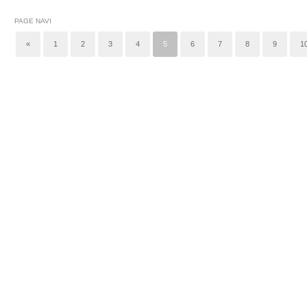
PAGE NAVI
«
1
2
3
4
5
6
7
8
9
1