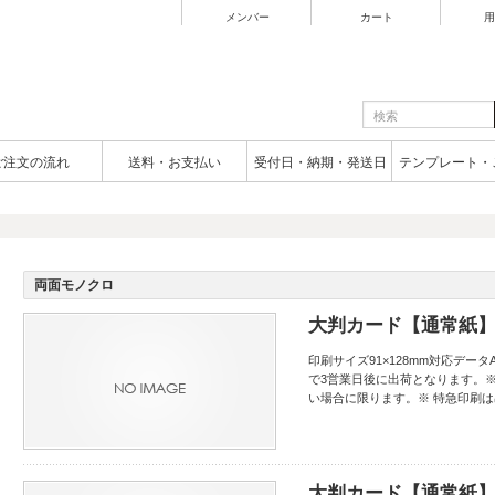
メンバー
カート
用
ご注文の流れ
送料・お支払い
受付日・納期・発送日
テンプレート・
両面モノクロ
大判カード【通常紙】
印刷サイズ91×128mm対応データAd
で3営業日後に出荷となります。
い場合に限ります。※ 特急印刷
大判カード【通常紙】両