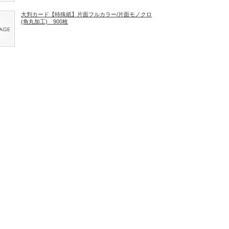
大判カード【特殊紙】片面フルカラー/片面モノクロ
(角丸加工) 900枚