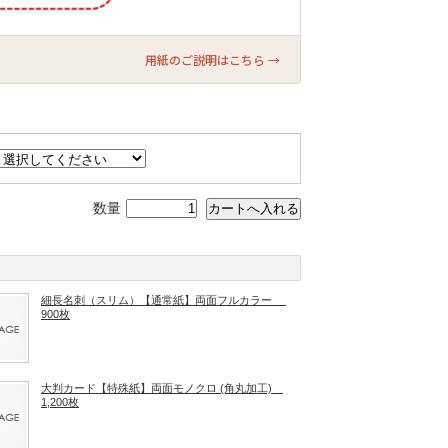
用紙のご説明はこちら →
数量
細長名刺（スリム）【通常紙】両面フルカラー
900枚
大判カード【特殊紙】両面モノクロ (角丸加工)
1,200枚