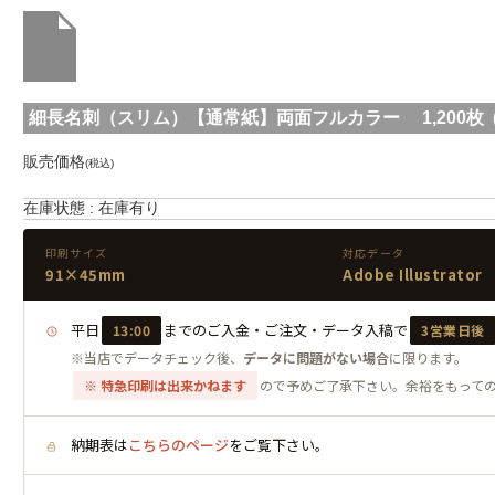
細長名刺（スリム）【通常紙】両面フルカラー 1,200枚 (sl1-
販売価格
(税込)
在庫状態 : 在庫有り
印刷サイズ
対応データ
91×45mm
Adobe Illustrator
平日
までのご入金・ご注文・データ入稿で
13:00
3営業日後
※当店でデータチェック後、
データに問題がない場合
に限ります。
※ 特急印刷は出来かねます
ので予めご了承下さい。余裕をもって
納期表は
こちらのページ
をご覧下さい。