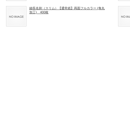
細長名刺（スリム）【通常紙】両面フルカラー (角丸
加工) 400枚