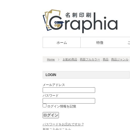
ホーム
特徴
Home
お勧め商品
,
両面フルカラー
,
商品
,
商品ジャンル
LOGIN
メールアドレス
パスワード
ログイン情報を記憶
パスワードをお忘れですか ?
新規ご入会はこちら