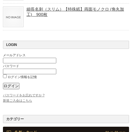
細長名刺（スリム）【特殊紙】両面モノクロ (角丸加
工) 900枚
LOGIN
メールアドレス
パスワード
ログイン情報を記憶
パスワードをお忘れですか ?
新規ご入会はこちら
カテゴリー
名刺・カード