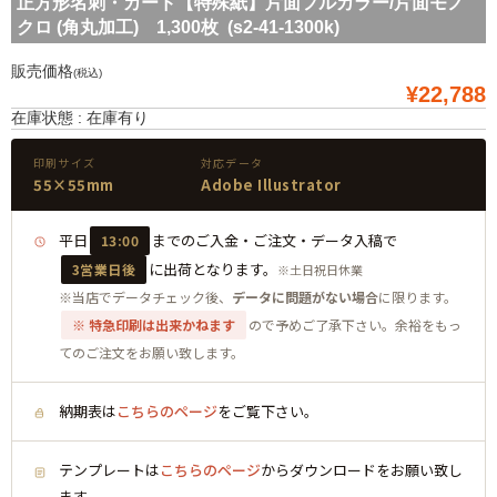
正方形名刺・カード【特殊紙】片面フルカラー/片面モノ
クロ (角丸加工) 1,300枚 (s2-41-1300k)
販売価格
(税込)
¥22,788
在庫状態 : 在庫有り
印刷サイズ
対応データ
55×55mm
Adobe Illustrator
平日
までのご入金・ご注文・データ入稿で
13:00
に出荷となります。
3営業日後
※土日祝日休業
※当店でデータチェック後、
データに問題がない場合
に限ります。
※ 特急印刷は出来かねます
ので予めご了承下さい。余裕をもっ
てのご注文をお願い致します。
納期表は
こちらのページ
をご覧下さい。
テンプレートは
こちらのページ
からダウンロードをお願い致し
ます。