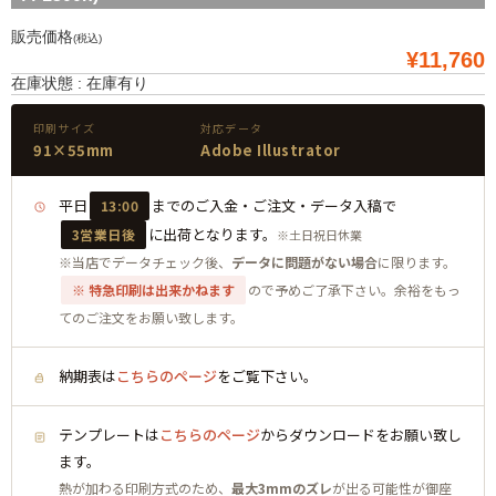
販売価格
(税込)
¥11,760
在庫状態 : 在庫有り
印刷サイズ
対応データ
91×55mm
Adobe Illustrator
平日
までのご入金・ご注文・データ入稿で
13:00
に出荷となります。
3営業日後
※土日祝日休業
※当店でデータチェック後、
データに問題がない場合
に限ります。
※ 特急印刷は出来かねます
ので予めご了承下さい。余裕をもっ
てのご注文をお願い致します。
納期表は
こちらのページ
をご覧下さい。
テンプレートは
こちらのページ
からダウンロードをお願い致し
ます。
熱が加わる印刷方式のため、
最大3mmのズレ
が出る可能性が御座