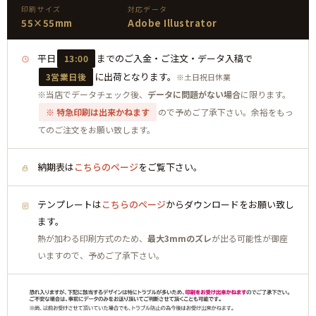
印刷サイズ
対応データ
55×55mm
Adobe Illustrator
平日
までのご入金・ご注文・データ入稿で
13:00
に出荷となります。
3営業日後
※土日祝日休業
※当店でデータチェック後、
データに問題がない場合
に限ります。
※ 特急印刷は出来かねます
ので予めご了承下さい。余裕をもっ
てのご注文をお願い致します。
納期表は
こちらのページ
をご覧下さい。
テンプレートは
こちらのページ
からダウンロードをお願い致し
ます。
熱が加わる印刷方式のため、
最大3mmのズレ
が出る可能性が御座
いますので、予めご了承下さい。