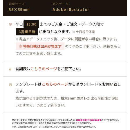
印刷サイズ
対応データ
55×55mm
Adobe Illustrator
平日
までのご入金・ご注文・データ入稿で
13:00
に出荷となります。
3営業日後
※土日祝日休業
※当店でデータチェック後、
データに問題がない場合
に限ります。
※ 特急印刷は出来かねます
ので予めご了承下さい。余裕をもっ
てのご注文をお願い致します。
納期表は
こちらのページ
をご覧下さい。
テンプレートは
こちらのページ
からダウンロードをお願い致し
ます。
熱が加わる印刷方式のため、
最大3mmのズレ
が出る可能性が御座
いますので、予めご了承下さい。