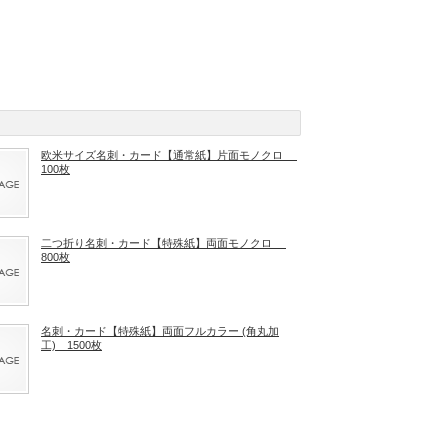
欧米サイズ名刺・カード【通常紙】片面モノクロ
100枚
二つ折り名刺・カード【特殊紙】両面モノクロ
800枚
名刺・カード【特殊紙】両面フルカラー (角丸加
工) 1500枚