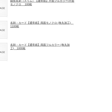
細長名刺（スリム）【通常紙】片面フルカラー/片面
モノクロ 100枚
名刺・カード【通常紙】両面モノクロ (角丸加工)
1100枚
名刺・カード【通常紙】両面フルカラー (角丸加
工) 1000枚